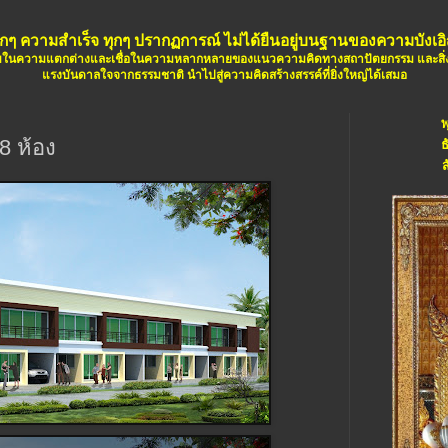
ุกๆ ความสำเร็จ ทุกๆ ปรากฏการณ์ ไม่ได้ยื
นอยู่บนฐานของความบังเอ
ในความแตกต่างและเชื่อในความหลากหลายของแนวความคิดทางสถาปัตยกรรม และสิ่
แรงบันดาลใจจากธรรมชาติ นำไปสู่ความคิดสร้างสรรค์ที่ยิ่งใหญ่ได้เสมอ
พ
ธ
8 ห้อง
ส