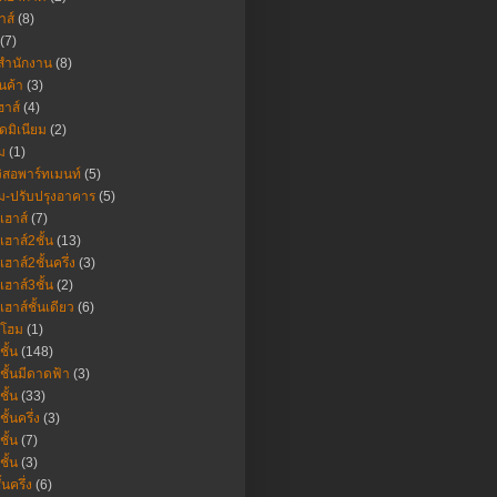
าส์
(8)
(7)
สำนักงาน
(8)
นค้า
(3)
าส์
(4)
มิเนียม
(2)
ม
(1)
ิสอพาร์ทเมนท์
(5)
ม-ปรับปรุงอาคาร
(5)
เฮาส์
(7)
ฮาส์2ชั้น
(13)
าส์2ชั้นครึ่ง
(3)
ฮาส์3ชั้น
(2)
ฮาส์ชั้นเดียว
(6)
์โฮม
(1)
ั้น
(148)
ั้นมีดาดฟ้า
(3)
ั้น
(33)
้นครึ่ง
(3)
ั้น
(7)
ั้น
(3)
นครึ่ง
(6)