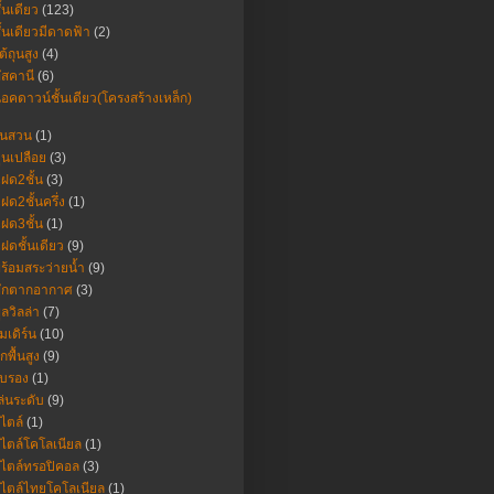
้นเดียว
(123)
้นเดียวมีดาดฟ้า
(2)
้ถุนสูง
(4)
ัสคานี
(6)
อคดาวน์ชั้นเดียว(โครงสร้างเหล็ก)
ในสวน
(1)
นเปลือย
(3)
ฝด2ชั้น
(3)
ด2ชั้นครึ่ง
(1)
ฝด3ชั้น
(1)
ดชั้นเดียว
(9)
้อมสระว่ายน้ำ
(9)
ักตากอากาศ
(3)
ลวิลล่า
(7)
เดิร์น
(10)
พื้นสูง
(9)
ับรอง
(1)
่นระดับ
(9)
ไตล์
(1)
ไตล์โคโลเนียล
(1)
ไตล์ทรอปิคอล
(3)
ไตล์ไทยโคโลเนียล
(1)