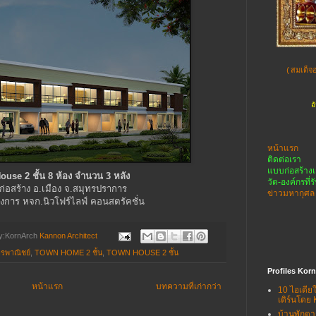
(สมเด็จอ
อ
หน้าแรก
ติดต่อเรา
แบบก่อสร้าง
use 2 ชั้น 8 ห้อง จำนวน 3 หลัง
วัด-องค์กรที
ก่อสร้าง อ.เมือง จ.สมุทรปราการ
ข่าวมหากุศล
งการ หจก.นิวโฟร์ไลฟ์ คอนสตรัคชั่น
By:KornArch
Kannon Architect
รพาณิชย์
,
TOWN HOME 2 ชั้น
,
TOWN HOUSE 2 ชั้น
Profiles Kor
หน้าแรก
บทความที่เก่ากว่า
10 ไอเดี
เดิร์นโดย
บ้านพักต