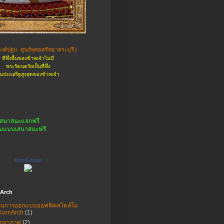
งค์ปฐม ศูนย์พุทธศรัทธาสระบุรี)
ที่พึ่งอื่นของข้าพเจ้าไม่มี
พระรัตนตรัยเป็นที่พึ่ง
ันประเสริฐสูงสุดของข้าพเจ้า
เสนาสนะแจกฟรี
่รับแบบเสนาสนะฟรี
KornGroup
nArch
ยในการออกแบบออฟฟิศสไตล์โม
 KornArch
(1)
ากอากาศ
(2)