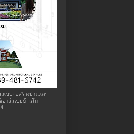
ยนแบบก่อสร้างบ้านและ
เฮาส์,แบบบ้านโม
ย์