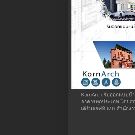
KornArch รับออกแบบบ้า
อาคารทุกประเภท โดยสถ
เดิร์นลอฟท์,แบบสำนักง