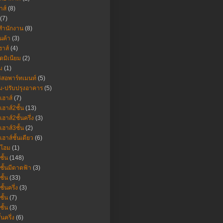
าส์
(8)
(7)
สำนักงาน
(8)
นค้า
(3)
าส์
(4)
มิเนียม
(2)
ม
(1)
ิสอพาร์ทเมนท์
(5)
ม-ปรับปรุงอาคาร
(5)
เฮาส์
(7)
ฮาส์2ชั้น
(13)
าส์2ชั้นครึ่ง
(3)
ฮาส์3ชั้น
(2)
ฮาส์ชั้นเดียว
(6)
์โฮม
(1)
ั้น
(148)
ั้นมีดาดฟ้า
(3)
ั้น
(33)
้นครึ่ง
(3)
ั้น
(7)
ั้น
(3)
นครึ่ง
(6)