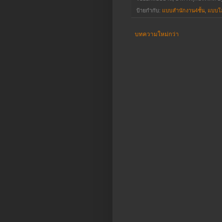
ป้ายกำกับ:
แบบสำนักงาน4ชั้น
,
แบบโฮ
บทความใหม่กว่า