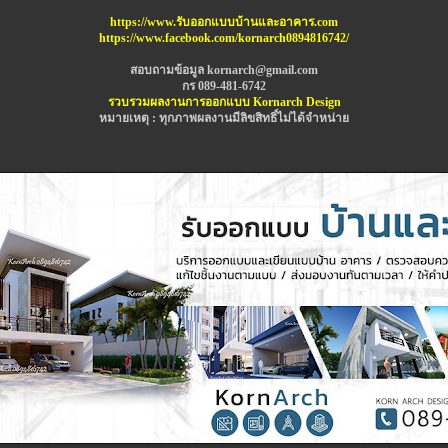
https://www.รับออกแบบบ้านและอาคาร.com
https://www.facebook.com/kornarch0894816742/
สอบถามข้อมูล kornarch@gmail.com
กร 089-481-6742
รวบรวมผลงานการออกแบบ Kornarch Design
หมายเหตุ : ทุกภาพผลงานมีลิขสิทธิ์ไม่ได้จำหน่าย