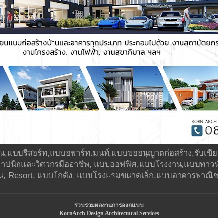
น,แบบรีสอร์ท,แบบอพาร์ทเมนท์,แบบขออนุญาตก่อสร้าง,รับเขี
าปนิกและวิศวกรมืออาชีพ, แบบออฟฟิศ,แบบโรงงาน,แบบทาวน์
าน, Resort, แบบโกดัง, แบบโรงแรมขนาดเล็ก,แบบอาคารพาณิช
รวบรวมผลงานการออกแบบ
KornArch Design Architectural Services