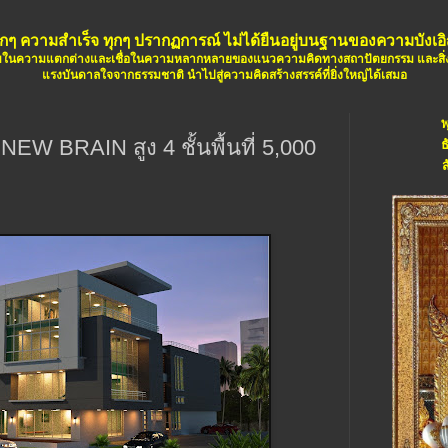
ุกๆ ความสำเร็จ ทุกๆ ปรากฏการณ์ ไม่ได้ยื
นอยู่บนฐานของความบังเอ
ในความแตกต่างและเชื่อในความหลากหลายของแนวความคิดทางสถาปัตยกรรม และสิ่
แรงบันดาลใจจากธรรมชาติ นำไปสู่ความคิดสร้างสรรค์ที่ยิ่งใหญ่ได้เสมอ
พ
ธ
W BRAIN สูง 4 ชั้นพื้นที่ 5,000
ส