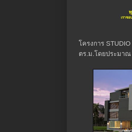
ท
เราชอบ
โครงการ STUDIO NE
ตร.ม.โดยประมาณ