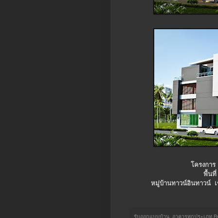
โครงการ
พื้น
หมู่บ้าน
ทาวน์อินทาวน์
รับออกแบบบ้าน, อาคารทุกประเภท 