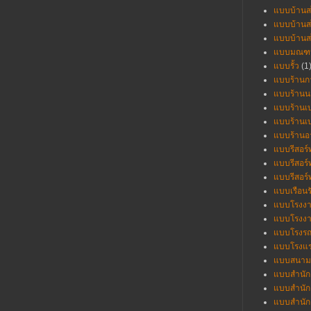
แบบบ้านสไ
แบบบ้านสไ
แบบบ้านส
แบบมณฑปเ
แบบรั้ว
(1
แบบร้าน
แบบร้าน
แบบร้านเบเ
แบบร้านเบเ
แบบร้านอ
แบบรีสอร์
แบบรีสอร
แบบรีสอร์
แบบเรือนร
แบบโรงง
แบบโรงงา
แบบโรงร
แบบโรงแ
แบบสนามก
แบบสำนัก
แบบสำนัก
แบบสำนัก