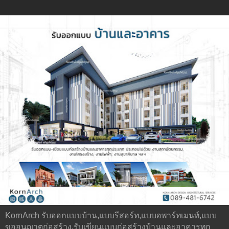
KornArch รับออกแบบบ้าน,แบบรีสอร์ท,แบบอพาร์ทเมนท์,แบบ
ขออนุญาตก่อสร้าง,รับเขียนแบบก่อสร้างบ้านและอาคารทุก