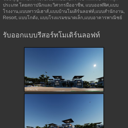
ประเภท โดยสถาปนิกและวิศวกรมืออาชีพ, แบบออฟฟิศ,แบบ
โรงงาน,แบบทาวน์เฮาส์,แบบบ้านโมเดิร์นลอฟท์,แบบสำนักงาน,
Resort, แบบโกดัง, แบบโรงแรมขนาดเล็ก,แบบอาคารพาณิชย์
รับออกแบบรีสอร์ทโมเดิร์นลอฟท์