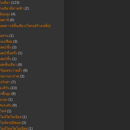
้นเดียว
(123)
้นเดียวมีดาดฟ้า
(2)
้ถุนสูง
(4)
ัสคานี
(6)
อคดาวน์ชั้นเดียว(โครงสร้างเหล็ก)
ในสวน
(1)
นเปลือย
(3)
ฝด2ชั้น
(3)
ด2ชั้นครึ่ง
(1)
ฝด3ชั้น
(1)
ดชั้นเดียว
(9)
้อมสระว่ายน้ำ
(9)
ักตากอากาศ
(3)
ลวิลล่า
(7)
เดิร์น
(10)
พื้นสูง
(9)
ับรอง
(1)
่นระดับ
(9)
ไตล์
(1)
ไตล์โคโลเนียล
(1)
ไตล์ทรอปิคอล
(3)
ไตล์ไทยโคโลเนียล
(1)