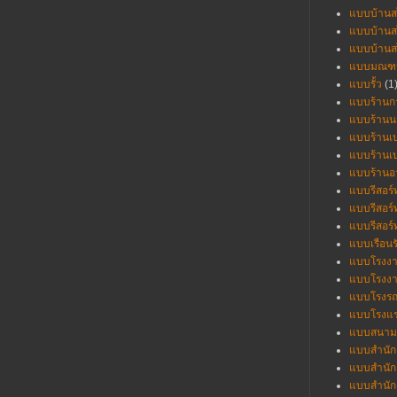
แบบบ้านสไ
แบบบ้านสไ
แบบบ้านส
แบบมณฑปเ
แบบรั้ว
(1
แบบร้าน
แบบร้าน
แบบร้านเบเ
แบบร้านเบเ
แบบร้านอ
แบบรีสอร์
แบบรีสอร
แบบรีสอร์
แบบเรือนร
แบบโรงง
แบบโรงงา
แบบโรงร
แบบโรงแ
แบบสนามก
แบบสำนัก
แบบสำนัก
แบบสำนัก