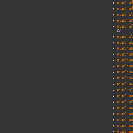
แบบบ้านชั
แบบบ้านชั
แบบบ้านใต
แบบบ้านท
แบบบ้านน็
(1)
แบบบ้าน
แบบบ้านปู
แบบบ้านแ
แบบบ้านแฝ
แบบบ้านแ
แบบบ้านแฝ
แบบบ้านพร
แบบบ้านพ
แบบบ้านพู
แบบบ้านโม
แบบบ้านยก
แบบบ้านร
แบบบ้านเล
แบบบ้านส
แบบบ้านส
แบบบ้านส
แบบบ้านส