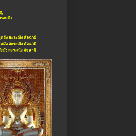
ิญ
งรอบตัว
ุทธัง สะระณัง คัจฉามิ
ัมมัง สะระณัง คัจฉามิ
ังฆัง สะระณัง คัจฉามิ