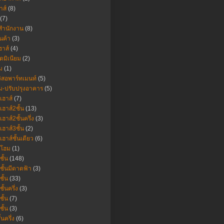
าส์
(8)
(7)
สำนักงาน
(8)
นค้า
(3)
าส์
(4)
มิเนียม
(2)
ม
(1)
ิสอพาร์ทเมนท์
(5)
ม-ปรับปรุงอาคาร
(5)
เฮาส์
(7)
ฮาส์2ชั้น
(13)
าส์2ชั้นครึ่ง
(3)
ฮาส์3ชั้น
(2)
ฮาส์ชั้นเดียว
(6)
์โฮม
(1)
ั้น
(148)
ั้นมีดาดฟ้า
(3)
ั้น
(33)
้นครึ่ง
(3)
ั้น
(7)
ั้น
(3)
นครึ่ง
(6)