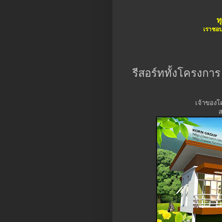
ท
เราชอบ
รีสอร์ททั้งโครงการ
เจ้าของโ
ส