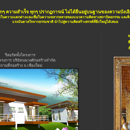
ุกๆ ความสำเร็จ ทุกๆ ปรากฏการณ์ ไม่ได้ยื
นอยู่บนฐานของความบังเอ
ในความแตกต่างและเชื่อในความหลากหลายของแนวความคิดทางสถาปัตยกรรม และสิ่
แรงบันดาลใจจากธรรมชาติ นำไปสู่ความคิดสร้างสรรค์ที่ยิ่งใหญ่ได้เสมอ
พ
ธ
ส
รีสอร์ททั้งโครงการ
ครงการ บริษัทนพวงศ์ก่อสร้างจำกัด
ถานที่ก่อสร้าง จ.เชียงใหม่