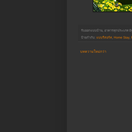
รับออกแบบบ้าน, อาคารทุกประเภท 
ป้ายกำกับ:
แบบรีสอร์ท
,
Home Stay
,
บทความใหม่กว่า