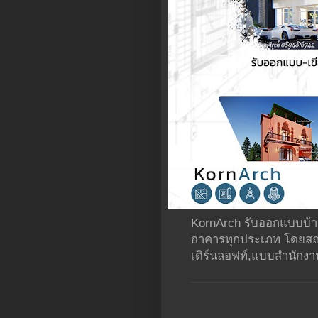
KornArch รับออกแบบบ้า
อาคารทุกประเภท โดยสถ
เดิร์นลอฟท์,แบบสำนักง