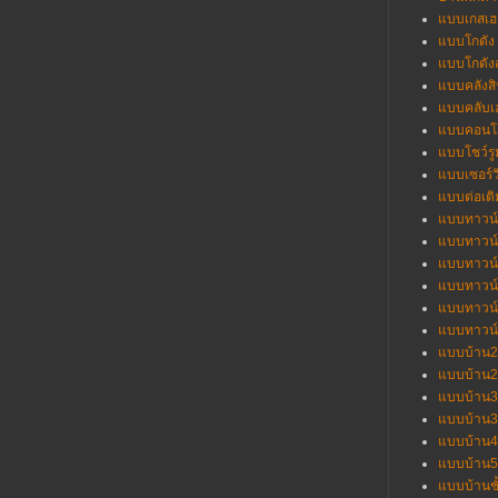
แบบเกสเฮ
แบบโกดัง
แบบโกดัง
แบบคลังสิ
แบบคลับเฮ
แบบคอนโด
แบบโชว์รู
แบบเซอร์ว
แบบต่อเติ
แบบทาวน์
แบบทาวน์เ
แบบทาวน์เฮ
แบบทาวน์เ
แบบทาวน์เ
แบบทาวน
แบบบ้าน2ช
แบบบ้าน2ช
แบบบ้าน3ช
แบบบ้าน3ชั
แบบบ้าน4ช
แบบบ้าน5ช
แบบบ้านชั้