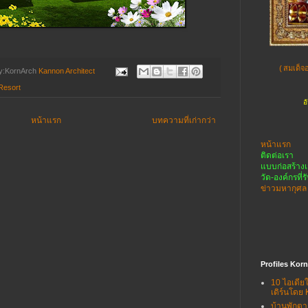
(สมเด็จอ
By:KornArch
Kannon Architect
Resort
อ
หน้าแรก
บทความที่เก่ากว่า
หน้าแรก
ติดต่อเรา
แบบก่อสร้าง
วัด-องค์กรที
ข่าวมหากุศล
Profiles Kor
10 ไอเดี
เดิร์นโดย
บ้านพักต