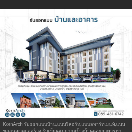
KornArch รับออกแบบบ้าน,แบบรีสอร์ท,แบบอพาร์ทเมนท์,แบบ
ขออนุญาตก่อสร้าง,รับเขียนแบบก่อสร้างบ้านและอาคารทุก