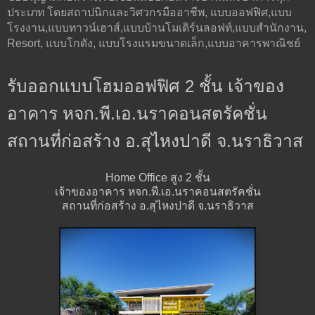
ประเภท โดยสถาปนิกและวิศวกรมืออาชีพ, แบบออฟฟิศ,แบบ
โรงงาน,แบบทาวน์เฮาส์,แบบบ้านโมเดิร์นลอฟท์,แบบสำนักงาน,
Resort, แบบโกดัง, แบบโรงแรมขนาดเล็ก,แบบอาคารพาณิชย์
รับออกแบบโฮมออฟฟิศ 2 ชั้น เจ้าของ
อาคาร หจก.พี.เอ.นราคอนสตรัคชั่น
สถานที่ก่อสร้าง อ.สุไหงปาดี จ.นราธิวาส
Home Office สูง 2 ชั้น
เจ้าของอาคาร หจก.พี.เอ.นราคอนสตรัคชั่น
สถานที่ก่อสร้าง อ.สุไหงปาดี จ.นราธิวาส