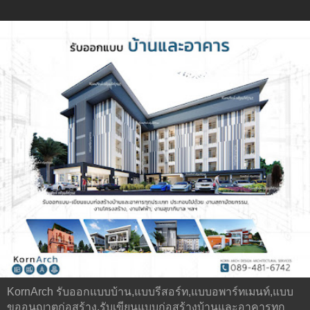
KornArch รับออกแบบบ้าน,แบบรีสอร์ท,แบบอพาร์ทเมนท์,แบบ
ขออนุญาตก่อสร้าง,รับเขียนแบบก่อสร้างบ้านและอาคารทุก