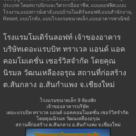
ประเภท โดยสถาปนิกและวิศวกรมืออาชีพ, แบบออฟฟิศ,แบบ
โรงงาน,แบบทาวน์เฮาส์,แบบบ้านโมเดิร์นลอฟท์,แบบสำนักงาน,
Resort, แบบโกดัง, แบบโรงแรมขนาดเล็ก,แบบอาคารพาณิชย์
โรงแรมโมเดิร์นลอฟท์ เจ้าของอาคาร
บริษัทเดอะแรบบิท ทราเวล แอนด์ แอค
คอมโมเดชั่น เซอร์วิสจำกัด โดยคุณ
นิรมล วัฒนเหลืองอรุณ สถานที่ก่อสร้าง
ต.สันกลาง อ.สันกำแพง จ.เชียงใหม่
โรงแรมขนาดเล็ก 9 ห้องพัก
เจ้าของอาคารบริษัท
เดอะแรบบิท ทราเวล แอนด์ แอคคอมโมเดชั่น เซอร์วิสจำกัด
โดยคุณนิรมล วัฒนเหลืองอรุณ
สถานที่ก่อสร้าง ต.สันกลาง อ.สันกำแพง จ.เชียงใหม่