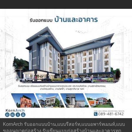
KornArch รับออกแบบบ้าน,แบบรีสอร์ท,แบบอพาร์ทเมนท์,แบบ
ขออนุญาตก่อสร้าง,รับเขียนแบบก่อสร้างบ้านและอาคารทุก