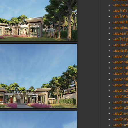
แบบเกสเฮ
แบบโกดัง
แบบโกดัง
แบบคลังสิ
แบบคลับเฮ
แบบคอนโด
แบบโชว์รู
แบบเซอร์ว
แบบต่อเติ
แบบทาวน์
แบบทาวน์เ
แบบทาวน์เฮ
แบบทาวน์เ
แบบทาวน์เ
แบบทาวน
แบบบ้าน2ช
แบบบ้าน2ช
แบบบ้าน3ช
แบบบ้าน3ชั
แบบบ้าน4ช
แบบบ้าน5ช
แบบบ้านชั้