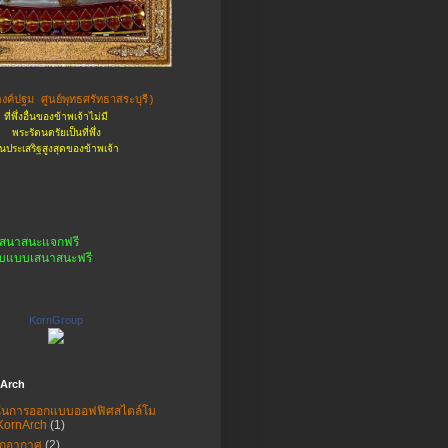
งค์ปฐม ศูนย์พุทธศรัทธาสระบุรี)
ที่พึ่งอื่นของข้าพเจ้าไม่มี
พระรัตนตรัยเป็นที่พึ่ง
ันประเสริฐสูงสุดของข้าพเจ้า
เสนาสนะแจกฟรี
่รับแบบเสนาสนะฟรี
KornGroup
nArch
ยในการออกแบบออฟฟิศสไตล์โม
 KornArch
(1)
ากอากาศ
(2)