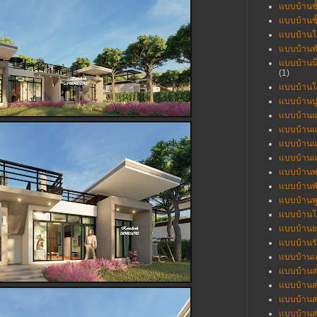
แบบบ้านชั
แบบบ้านชั
แบบบ้านใต
แบบบ้านท
แบบบ้านน็
(1)
แบบบ้าน
แบบบ้านปู
แบบบ้านแ
แบบบ้านแฝ
แบบบ้านแ
แบบบ้านแฝ
แบบบ้านพร
แบบบ้านพ
แบบบ้านพู
แบบบ้านโม
แบบบ้านยก
แบบบ้านร
แบบบ้านเล
แบบบ้านส
แบบบ้านส
แบบบ้านส
แบบบ้านส