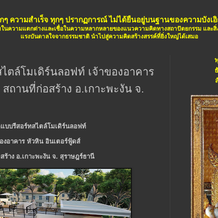
ุกๆ ความสำเร็จ ทุกๆ ปรากฏการณ์ ไม่ได้ยื
นอยู่บนฐานของความบังเอ
ในความแตกต่างและเชื่อในความหลากหลายของแนวความคิดทางสถาปัตยกรรม และสิ่
แรงบันดาลใจจากธรรมชาติ นำไปสู่ความคิดสร้างสรรค์ที่ยิ่งใหญ่ได้เสมอ
พ
ธ
ไตล์โมเดิร์นลอฟท์ เจ้าของอาคาร
ส
ส์ สถานที่ก่อสร้าง อ.เกาะพะงัน จ.
แบบรีสอร์ทสไตล์โมเดิร์นลอฟท์
องอาคาร หัวหิน อินเตอร์ฟู้ดส์
อสร้าง อ.เกาะพะงัน จ. สุราษฎร์ธานี