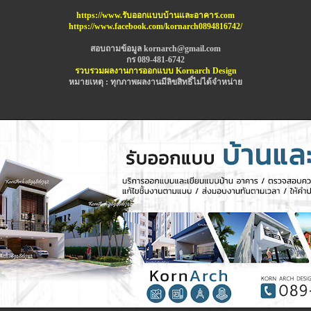
https://www.รับออกแบบบ้านและอาคาร.com
https://www.facebook.com/kornarch0894816742/
สอบถามข้อมูล kornarch@gmail.com
กร 089-481-6742
รวบรวมผลงานการออกแบบ Kornarch Design
หมายเหตุ : ทุกภาพผลงานมีลิขสิทธิ์ไม่ได้จำหน่าย