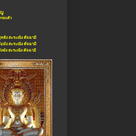
ิญ
งรอบตัว
ุทธัง สะระณัง คัจฉามิ
ัมมัง สะระณัง คัจฉามิ
ังฆัง สะระณัง คัจฉามิ