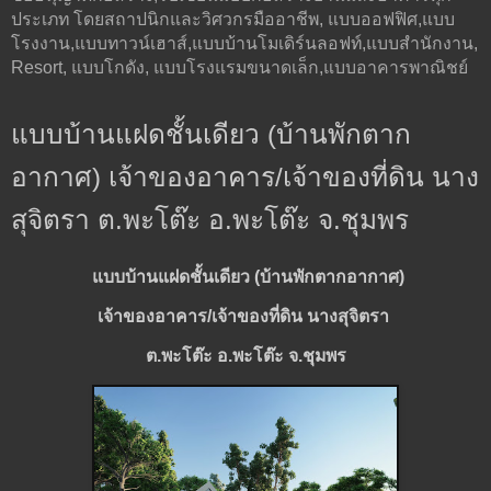
ประเภท โดยสถาปนิกและวิศวกรมืออาชีพ, แบบออฟฟิศ,แบบ
โรงงาน,แบบทาวน์เฮาส์,แบบบ้านโมเดิร์นลอฟท์,แบบสำนักงาน,
Resort, แบบโกดัง, แบบโรงแรมขนาดเล็ก,แบบอาคารพาณิชย์
แบบบ้านแฝดชั้นเดียว (บ้านพักตาก
อากาศ) เจ้าของอาคาร/เจ้าของที่ดิน นาง
สุจิตรา ต.พะโต๊ะ อ.พะโต๊ะ จ.ชุมพร
แบบบ้านแฝดชั้นเดียว (บ้านพักตากอากาศ)
เจ้าของอาคาร/เจ้าของที่ดิน นางสุจิตรา
ต.พะโต๊ะ อ.พะโต๊ะ จ.ชุมพร