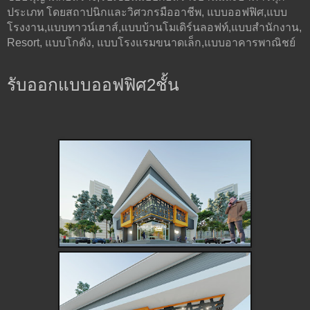
ประเภท โดยสถาปนิกและวิศวกรมืออาชีพ, แบบออฟฟิศ,แบบ
โรงงาน,แบบทาวน์เฮาส์,แบบบ้านโมเดิร์นลอฟท์,แบบสำนักงาน,
Resort, แบบโกดัง, แบบโรงแรมขนาดเล็ก,แบบอาคารพาณิชย์
รับออกแบบออฟฟิศ2ชั้น