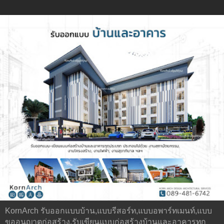
KornArch รับออกแบบบ้าน,แบบรีสอร์ท,แบบอพาร์ทเมนท์,แบบ
ขออนุญาตก่อสร้าง,รับเขียนแบบก่อสร้างบ้านและอาคารทุก