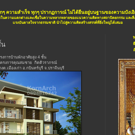
ุกๆ ความสำเร็จ ทุกๆ ปรากฏการณ์ ไม่ได้ยื
นอยู่บนฐานของความบังเอ
ในความแตกต่างและเชื่อในความหลากหลายของแนวความคิดทางสถาปัตยกรรม และสิ่
แรงบันดาลใจจากธรรมชาติ นำไปสู่ความคิดสร้างสรรค์ที่ยิ่งใหญ่ได้เสมอ
พ
ธ
้น
ส
รงการบ้านพักอาศัยสูง 4 ชั้น
โครงการคุณสมชาย กิตติวราภรณ์
างต.เมืองเก่า อ.กบินทร์บุรี จ.ปราจีนบุรี