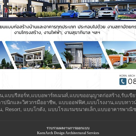
น,แบบรีสอร์ท,แบบอพาร์ทเมนท์,แบบขออนุญาตก่อสร้าง,รับเขี
าปนิกและวิศวกรมืออาชีพ, แบบออฟฟิศ,แบบโรงงาน,แบบทาวน์
าน, Resort, แบบโกดัง, แบบโรงแรมขนาดเล็ก,แบบอาคารพาณิช
รวบรวมผลงานการออกแบบ
KornArch Design Architectural Services