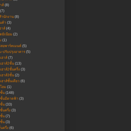
าส์
(8)
(7)
สำนักงาน
(8)
นค้า
(3)
าส์
(4)
มิเนียม
(2)
ม
(1)
ิสอพาร์ทเมนท์
(5)
ม-ปรับปรุงอาคาร
(5)
เฮาส์
(7)
ฮาส์2ชั้น
(13)
าส์2ชั้นครึ่ง
(3)
ฮาส์3ชั้น
(2)
ฮาส์ชั้นเดียว
(6)
์โฮม
(1)
ั้น
(148)
ั้นมีดาดฟ้า
(3)
ั้น
(33)
้นครึ่ง
(3)
ั้น
(7)
ั้น
(3)
นครึ่ง
(6)