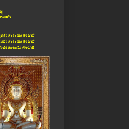
ิญ
งรอบตัว
ุทธัง สะระณัง คัจฉามิ
ัมมัง สะระณัง คัจฉามิ
ังฆัง สะระณัง คัจฉามิ