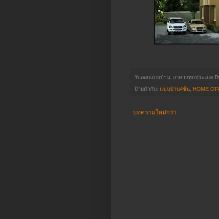
รับออกแบบบ้าน, อาคารทุกประเภท 
ป้ายกำกับ:
แบบบ้าน4ชั้น
,
HOME OF
บทความใหม่กว่า