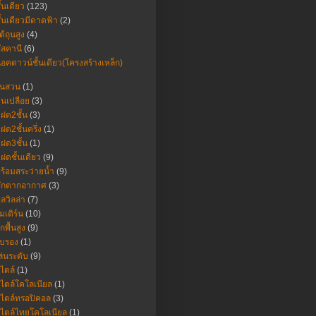
้นเดียว
(123)
้นเดียวมีดาดฟ้า
(2)
้ถุนสูง
(4)
ัสคานี
(6)
อคดาวน์ชั้นเดียว(โครงสร้างเหล็ก)
ในสวน
(1)
นเปลือย
(3)
ฝด2ชั้น
(3)
ด2ชั้นครึ่ง
(1)
ฝด3ชั้น
(1)
ดชั้นเดียว
(9)
้อมสระว่ายน้ำ
(9)
ักตากอากาศ
(3)
ลวิลล่า
(7)
เดิร์น
(10)
พื้นสูง
(9)
ับรอง
(1)
่นระดับ
(9)
ไตล์
(1)
ไตล์โคโลเนียล
(1)
ไตล์ทรอปิคอล
(3)
ไตล์ไทยโคโลเนียล
(1)