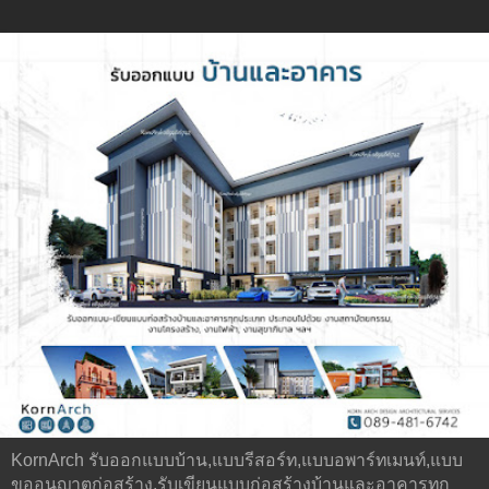
KornArch รับออกแบบบ้าน,แบบรีสอร์ท,แบบอพาร์ทเมนท์,แบบ
ขออนุญาตก่อสร้าง,รับเขียนแบบก่อสร้างบ้านและอาคารทุก