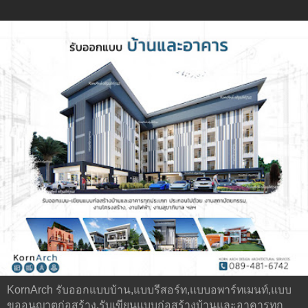
KornArch รับออกแบบบ้าน,แบบรีสอร์ท,แบบอพาร์ทเมนท์,แบบ
ขออนุญาตก่อสร้าง,รับเขียนแบบก่อสร้างบ้านและอาคารทุก