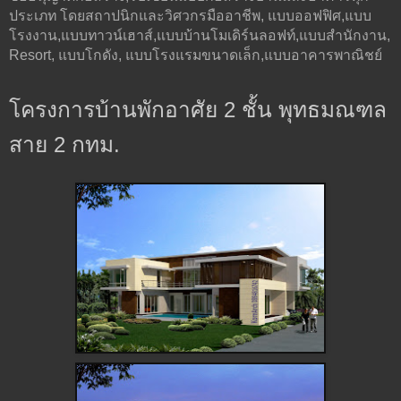
ประเภท โดยสถาปนิกและวิศวกรมืออาชีพ, แบบออฟฟิศ,แบบ
โรงงาน,แบบทาวน์เฮาส์,แบบบ้านโมเดิร์นลอฟท์,แบบสำนักงาน,
Resort, แบบโกดัง, แบบโรงแรมขนาดเล็ก,แบบอาคารพาณิชย์
โครงการบ้านพักอาศัย 2 ชั้น พุทธมณฑล
สาย 2 กทม.