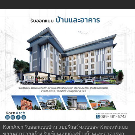
KornArch รับออกแบบบ้าน,แบบรีสอร์ท,แบบอพาร์ทเมนท์,แบบ
ขออนุญาตก่อสร้าง,รับเขียนแบบก่อสร้างบ้านและอาคารทุก